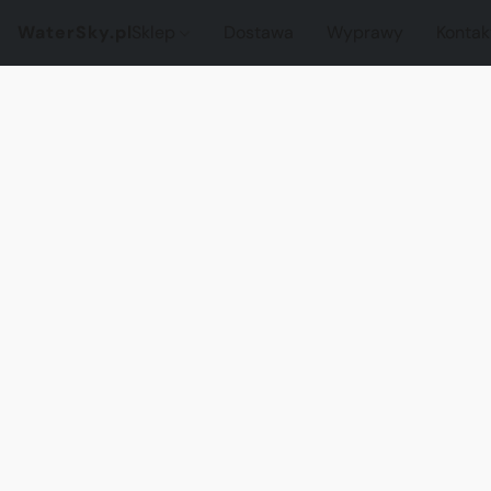
WaterSky.pl
Sklep
Dostawa
Wyprawy
Kontak