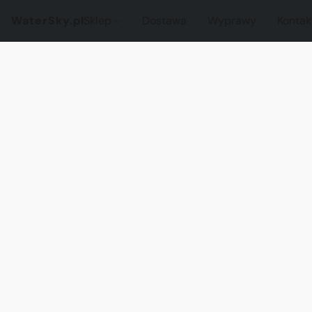
WaterSky.pl
Sklep
Dostawa
Wyprawy
Kontak