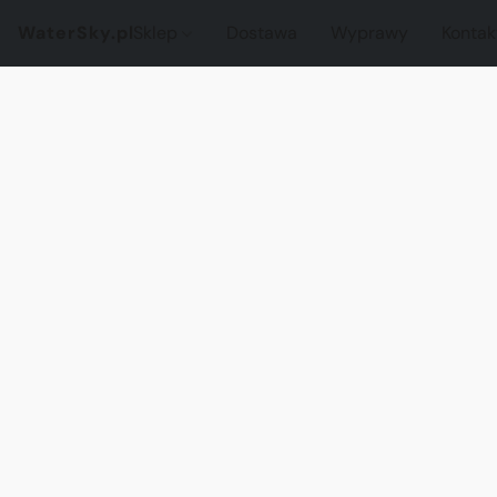
WaterSky.pl
Sklep
Dostawa
Wyprawy
Kontak