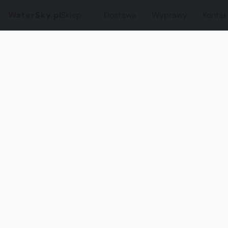
WaterSky.pl
Sklep
Dostawa
Wyprawy
Kontak