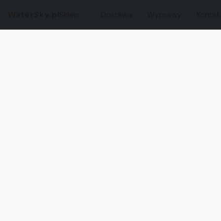
WaterSky.pl
Sklep
Dostawa
Wyprawy
Kontak