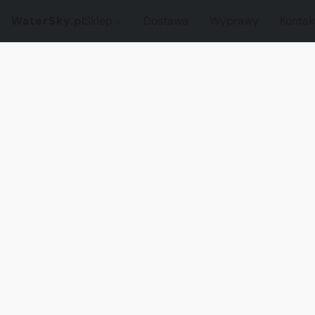
WaterSky.pl
Sklep
Dostawa
Wyprawy
Kontak