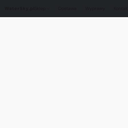
WaterSky.pl
Sklep
Dostawa
Wyprawy
Kontak