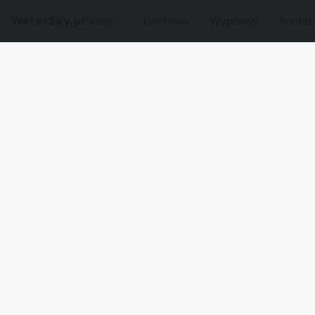
WaterSky.pl
Sklep
Dostawa
Wyprawy
Kontak