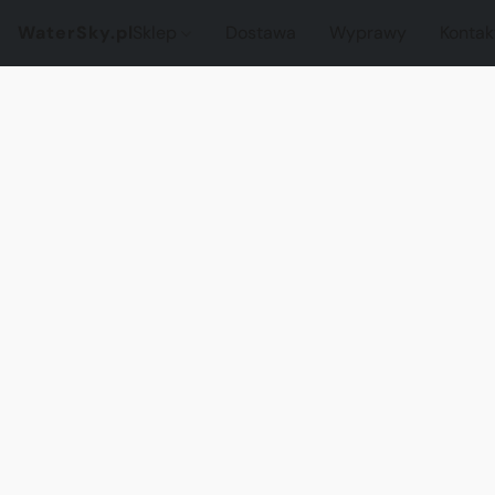
WaterSky.pl
Sklep
Dostawa
Wyprawy
Kontak