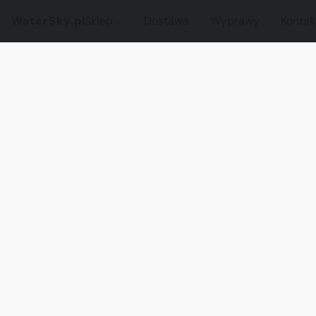
WaterSky.pl
Sklep
Dostawa
Wyprawy
Kontak