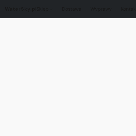
WaterSky.pl
Sklep
Dostawa
Wyprawy
Kontak