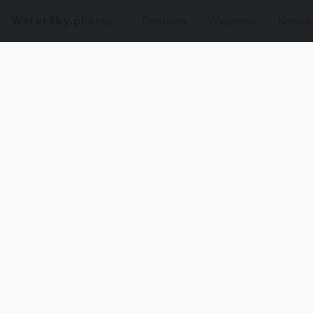
WaterSky.pl
Sklep
Dostawa
Wyprawy
Kontak