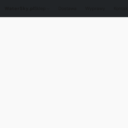
WaterSky.pl
Sklep
Dostawa
Wyprawy
Kontak