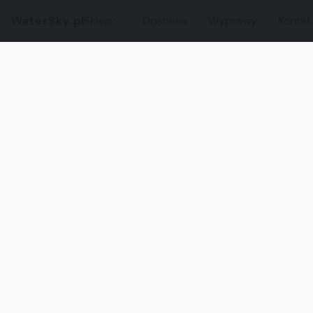
WaterSky.pl
Sklep
Dostawa
Wyprawy
Kontak