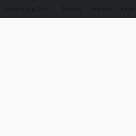
WaterSky.pl
Sklep
Dostawa
Wyprawy
Kontak