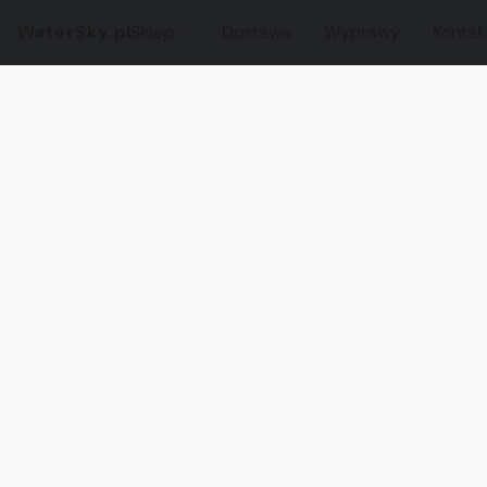
WaterSky.pl
Sklep
Dostawa
Wyprawy
Kontak