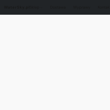
WaterSky.pl
Sklep
Dostawa
Wyprawy
Kontak