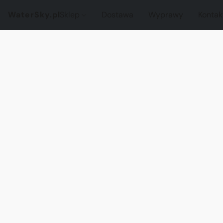
WaterSky.pl
Sklep
Dostawa
Wyprawy
Kontak