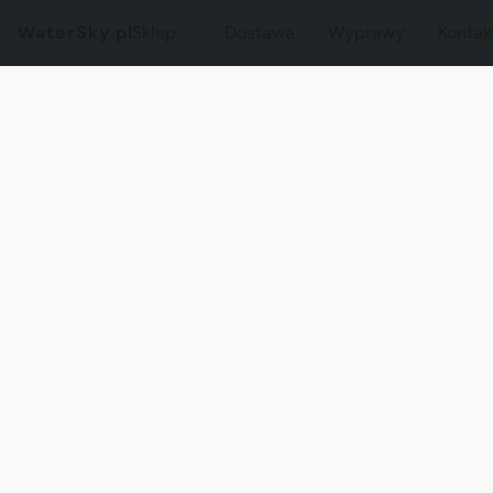
WaterSky.pl
Sklep
Dostawa
Wyprawy
Kontak