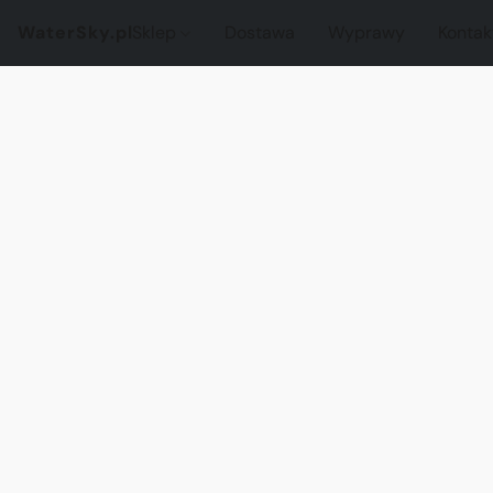
WaterSky.pl
Sklep
Dostawa
Wyprawy
Kontak