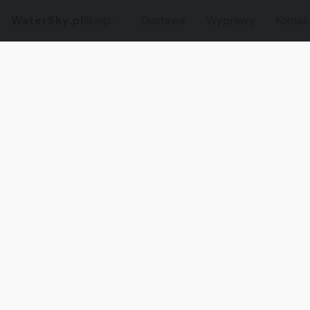
WaterSky.pl
Sklep
Dostawa
Wyprawy
Kontak