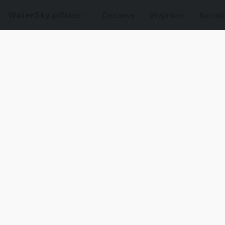
WaterSky.pl
Sklep
Dostawa
Wyprawy
Kontak