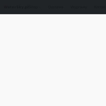
WaterSky.pl
Sklep
Dostawa
Wyprawy
Kontak