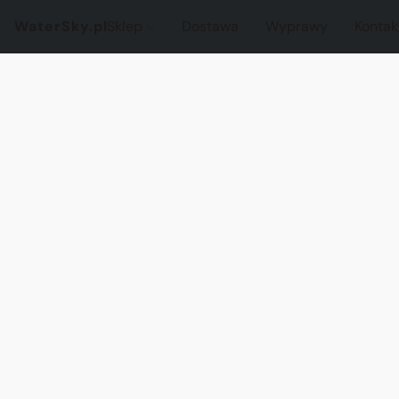
WaterSky.pl
Sklep
Dostawa
Wyprawy
Kontak