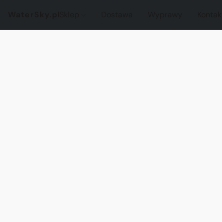
WaterSky.pl
Sklep
Dostawa
Wyprawy
Kontak