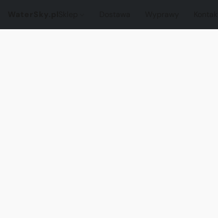
WaterSky.pl
Sklep
Dostawa
Wyprawy
Kontak