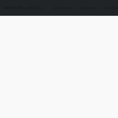
WaterSky.pl
Sklep
Dostawa
Wyprawy
Kontak