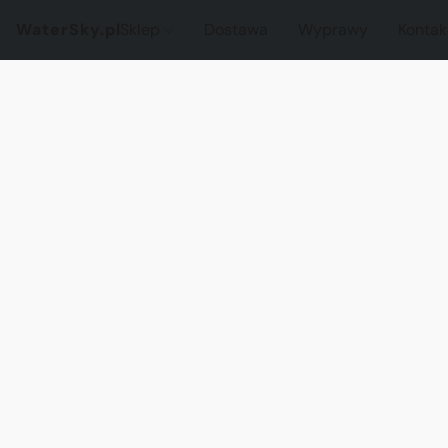
WaterSky.pl
Sklep
Dostawa
Wyprawy
Kontak