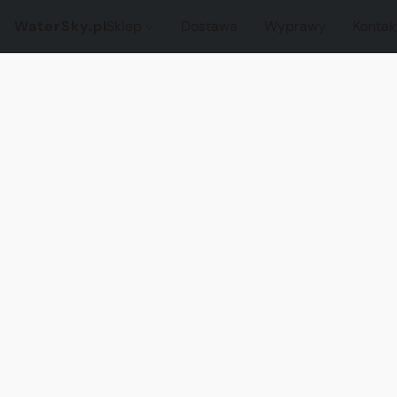
WaterSky.pl
Sklep
Dostawa
Wyprawy
Kontak