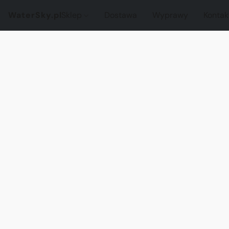
WaterSky.pl
Sklep
Dostawa
Wyprawy
Kontak