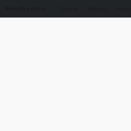
WaterSky.pl
Sklep
Dostawa
Wyprawy
Kontak