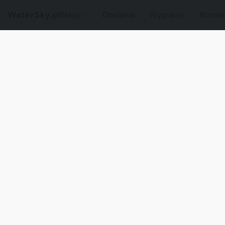
WaterSky.pl
Sklep
Dostawa
Wyprawy
Kontak