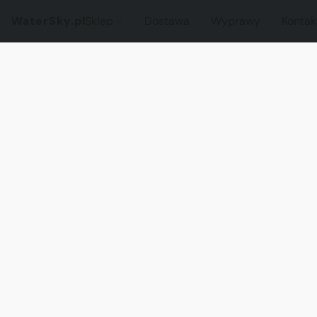
WaterSky.pl
Sklep
Dostawa
Wyprawy
Kontak