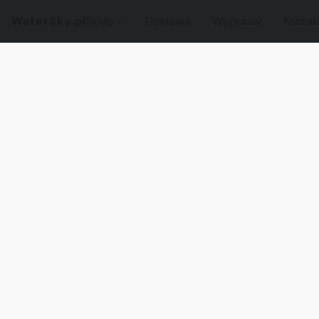
WaterSky.pl
Sklep
Dostawa
Wyprawy
Kontak