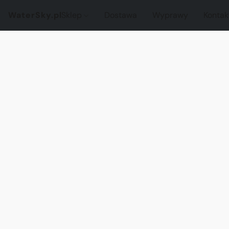
WaterSky.pl
Sklep
Dostawa
Wyprawy
Kontak