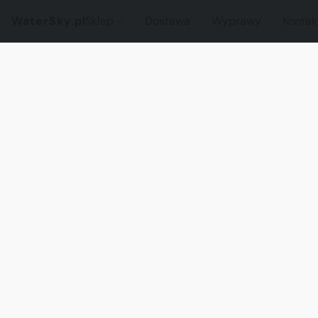
WaterSky.pl
Sklep
Dostawa
Wyprawy
Kontak