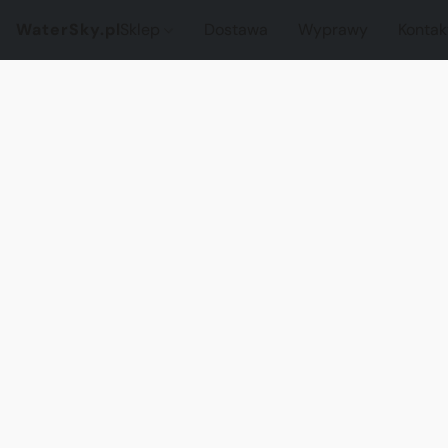
WaterSky.pl
Sklep
Dostawa
Wyprawy
Kontak