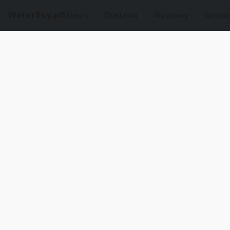
WaterSky.pl
Sklep
Dostawa
Wyprawy
Kontak