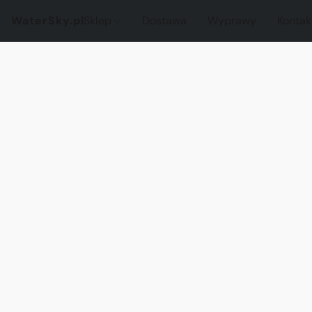
WaterSky.pl
Sklep
Dostawa
Wyprawy
Kontak