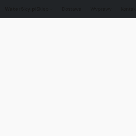
WaterSky.pl
Sklep
Dostawa
Wyprawy
Kontak