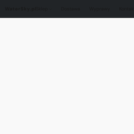
WaterSky.pl
Sklep
Dostawa
Wyprawy
Kontak