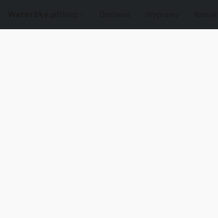
WaterSky.pl
Sklep
Dostawa
Wyprawy
Kontak