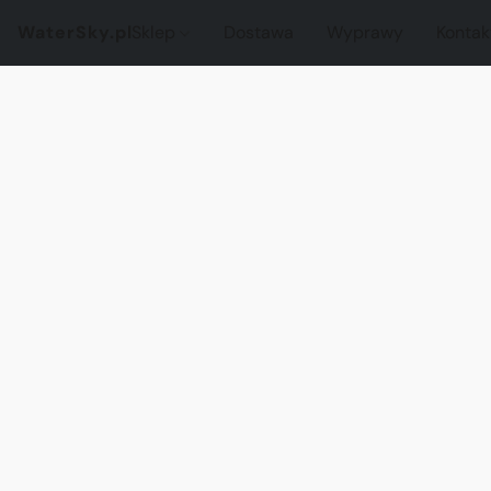
WaterSky.pl
Sklep
Dostawa
Wyprawy
Kontak