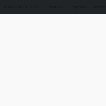
WaterSky.pl
Sklep
Dostawa
Wyprawy
Kontak