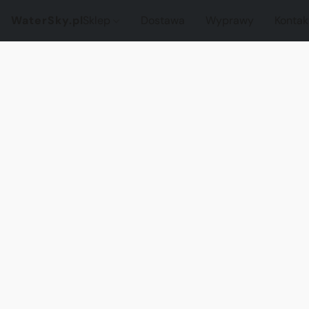
WaterSky.pl
Sklep
Dostawa
Wyprawy
Kontak