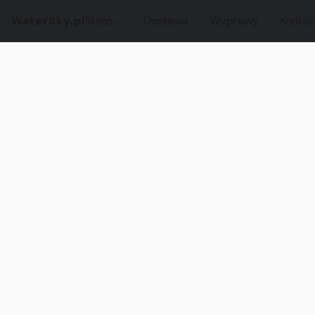
WaterSky.pl
Sklep
Dostawa
Wyprawy
Kontak