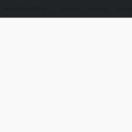
WaterSky.pl
Sklep
Dostawa
Wyprawy
Kontak