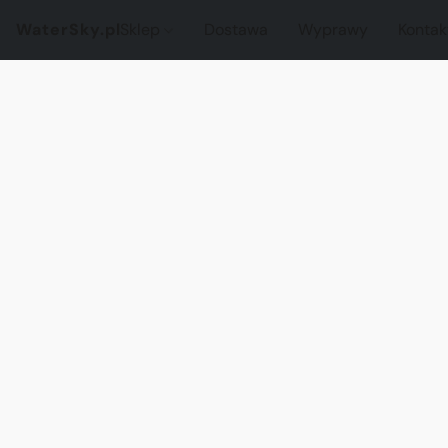
WaterSky.pl
Sklep
Dostawa
Wyprawy
Kontak