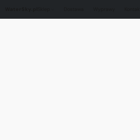
WaterSky.pl
Sklep
Dostawa
Wyprawy
Kontak