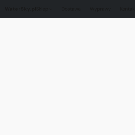
WaterSky.pl
Sklep
Dostawa
Wyprawy
Kontak